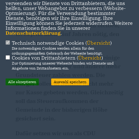
verwenden wir Dienste von Drittanbietern, die uns
erhöht. Damit die Vorgabe der Reform
helfen, unser Webangebot zu verbessern (Website-
Optmierung). Für die Verwendung bestimmter
eingehalten wird, beim
Dienste, benötigen wir Ihre Einwilligung. Ihre
Einwilligung können Sie jederzeit widerrufen. Weitere
Steueraufkommen neutral zu bleiben,
Informationen finden Sie in unserer
Datenschutzerklärung
.
ist es jetzt nach fünf Jahren nötig, den
Hebesatz der Gemeinde zu senken.
Technisch notwendige Cookies (
Übersicht
)
Die notwendigen Cookies werden allein für den
ordnungsgemäßen Gebrauch der Webseite benötigt.
Dabei wird es vorkommen, dass einige
Cookies von Drittanbietern (
Übersicht
)
Zur Optimierung unserer Webseite binden wir Dienste und
Eigentümer weniger und andere mehr
Angebote von Drittanbietern ein.
Grundsteuer zahlen werden. Die
Alle akzeptieren
Auswahl speichern
Bürger sollen in Summe nicht mehr
zur Kasse gebeten werden. Gleichzeitig
soll das Steueraufkommen der
Gemeinde in der bisherigen Höhe
gesichert sein.
Dafür setzen wir uns als CDU