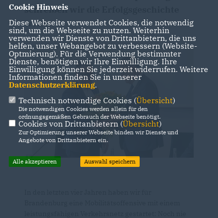
Cookie Hinweis
schreiben wir die Erfolgsgeschichte
Diese Webseite verwendet Cookies, die notwendig
weiter.
sind, um die Webseite zu nutzen. Weiterhin
verwenden wir Dienste von Drittanbietern, die uns
helfen, unser Webangebot zu verbessern (Website-
Optmierung). Für die Verwendung bestimmter
Dienste, benötigen wir Ihre Einwilligung. Ihre
Einwilligung können Sie jederzeit widerrufen. Weitere
Informationen finden Sie in unserer
Datenschutzerklärung
.
Technisch notwendige Cookies (
Übersicht
)
Die notwendigen Cookies werden allein für den
ordnungsgemäßen Gebrauch der Webseite benötigt.
Cookies von Drittanbietern (
Übersicht
)
Zur Optimierung unserer Webseite binden wir Dienste und
Angebote von Drittanbietern ein.
Alle akzeptieren
Auswahl speichern
In den letzten vier Jahren haben wir für
Brandenburg eine Mobilitätsoffensive mit einem
leistungsfähigen Verkehrsnetz gestartet: Noch nie